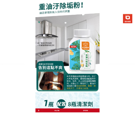
生化酶清潔除垢粉專賣店
廚房去汙劑能預防油垢二次沉
積，一噴見證油污消失
面對市場上魚龍混雜的清潔產品，這款
廚房去汙劑
以
成分透明取勝，公開所有植物原料來源，通過國際生
態認證，其獨特的油水分離技術可讓噴霧在油垢表面
形成包裹層，防止油滴四濺，清潔過程更整潔，油煙
機葉輪的油膩噴後靜置，啟動機器時油垢便會隨離心
力甩出，無需拆洗；不鏽鋼鍋底的黑垢噴後加熱，用
清水一沖即凈，廚房去汙劑還可稀釋後用於清潔抽油