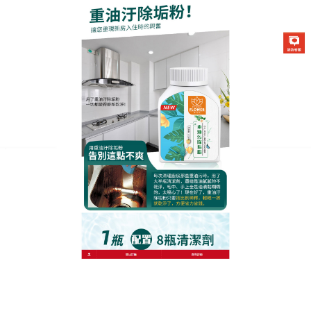
生化酶清潔除垢粉專賣店
月份:
2026 年 1 月
廚房除油清潔劑植萃快速去
油，節省更多休閒時間
寶貴休閒時間，不願浪費在廚房打掃上？這款
廚房除
油清潔劑
以快速去油能力，為你節省更多時間，精選
天然植萃複合因子，能瞬間滲透油垢底層，快速瓦