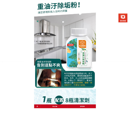
生化酶清潔除垢粉專賣店
月份:
2023 年 3 月
重油汙除垢粉能有效提升掃除
效率且延長整潔效果，大掃除
利器
年關到了，主婦們無不開始煩惱年度的打掃工作，尤
其廚房是料理食物的場所，清潔與否和家人的健康息