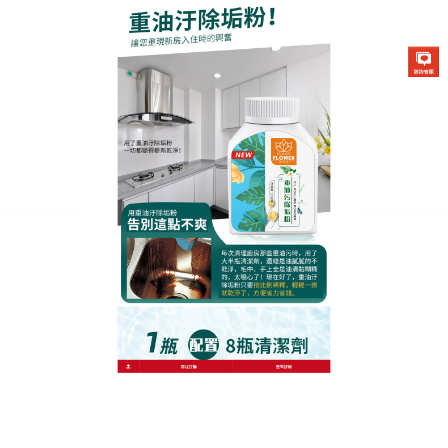
生化酶清潔除垢粉專賣店
月份:
2025 年 6 月
重油汙除垢粉天然力量，輕鬆
瓦解廚房油汙
面對廚房裡厚厚的油汙，你是否感到束手無策？傳統
清潔方法不僅累人，效果還差強人意，別擔心，
重油
汙除垢粉
來幫忙了，它富含天然植物精華，不添加有