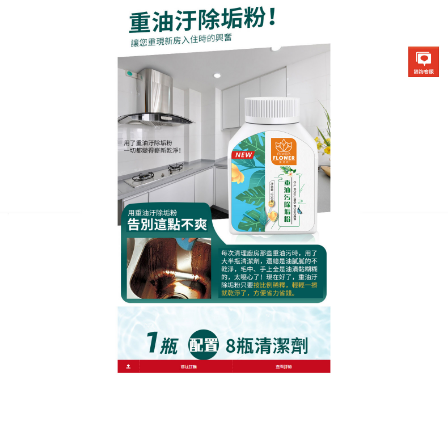
生化酶清潔除垢粉專賣店
廚房去汙劑天然清潔之選，一
噴還原潔淨
生活總是需要一些儀式感，給廚房來場深度清潔就是
不錯的選擇，你是否在苦惱找不到合適的清潔劑？這
款
廚房去汙劑
就是你的理想之選，它採用天然原料製
成，對環境和人體都十分友好，使用便捷，一噴即
發，泡沫瞬間覆蓋污漬，對於廚房裡的各種頑固污
跡，廚房去汙劑都能輕易化解。等待片刻，用清水一
沖，廚房就恢復了原本的潔淨，讓你感受到天然清潔