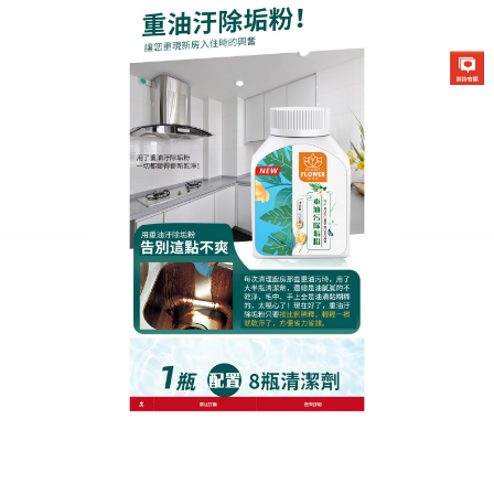
生化酶清潔除垢粉專賣店
月份:
2024 年 9 月
廚房重油污清潔劑的强力去污
功效顯著，能輕鬆應對廚房中
的頑固重油
難以去除的廚房重油污、湯汁痕跡,連鋼絲球都沒轍…
該怎麼辦
?廚房重油污清潔劑
是一款專門針對油煙機設