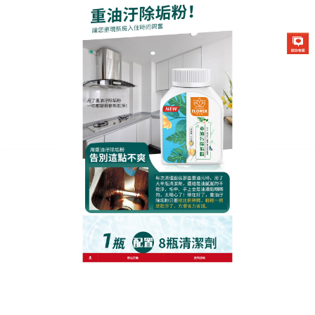
生化酶清潔除垢粉專賣店
月份:
2025 年 4 月
白博士廚房清潔劑是媽媽的安
心選擇，讓廚房瞬間煥然一新
孩子常在廚房玩耍？
白博士廚房清潔劑
通過食品級安
全認證，成分單透明公開，無螢光劑、氯漂白劑與人
工香精。針對油鍋爆汙後的台面設計瞬間鎖油技術，