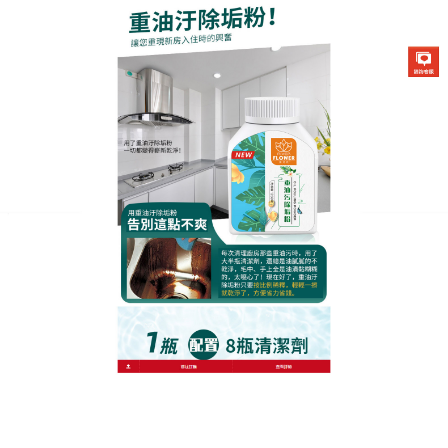
生化酶清潔除垢粉專賣店
月份:
2024 年 1 月
重油污清洗劑迅速軟化頑強油
漬，立即終結髒污
油污，是每個家庭遇到的最麻煩的清潔難題，無論是
多麼高檔的廚具裝修都擺脫不了油污的困擾，
重油污
清洗劑
輕鬆去除廚房重油污100%強力除油，一噴一