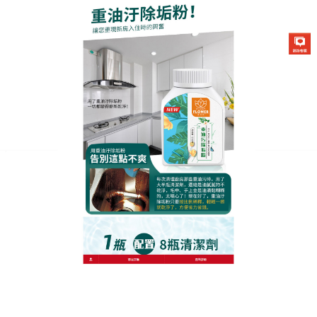
生化酶清潔除垢粉專賣店
廚房除油清潔劑使用簡單省
力，不需要使勁擦除
清潔重災區——廚房每天做飯的油煙燃氣灶的烘烤撒
在操作台的各種顏色清潔起來就一個字！難！
廚房除
油清潔劑
強力去污，一擦就掉，含強力滲透因子，針
對頑固油污，深入污垢內部，軟化後分解成極易清洗
的液體，廚房除油清潔劑具有除鏽、除垢、除油污、
除水漬等各種功能，可以說是萬金油一般的存在。
作
發
分
admin
2024 年 1 月 30 日
廚房除油清潔劑