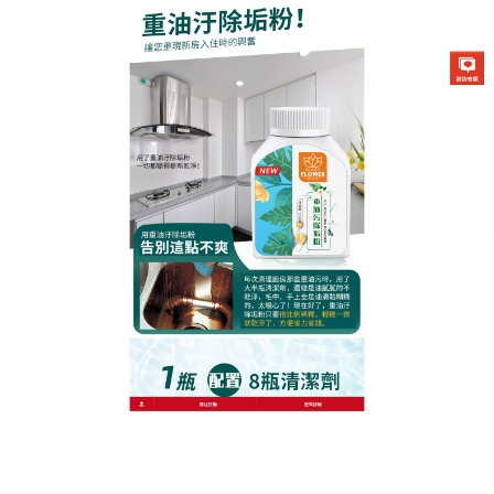
生化酶清潔除垢粉專賣店
月份:
2025 年 9 月
廚房重油污清潔劑無需等待的
即時去油力，植物精華讓油污
現形
傳統除油劑要等待10分鐘以上？這款植萃快效
廚房重
油污清潔劑
挑戰極速清潔！採用瞬間活性技術，噴塗