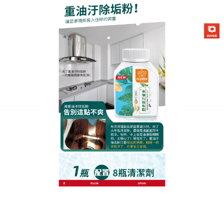
生化酶清潔除垢粉專賣店
廚房除油清潔劑植物精華驅油
術，油污清潔零負擔
傳統清潔劑常讓雙手乾燥粗糙，這款
廚房除油清潔劑
特別添加甘油和蘆薈提取物，清潔同時滋潤肌膚，雙
手無需戴手套也能保持柔軟，針對不同油垢類型，它
還能靈活調整使用方法：輕微油漬直接噴擦，陳舊油
垢則可增加噴塗量並延長靜置時間，油煙機頂部的積
油噴後用報紙擦拭，不僅乾淨還能避免刮傷；瓷磚縫
隙的黑垢用牙刷蘸取少量除油劑，輕刷即白，廚房除