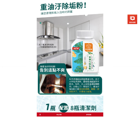
生化酶清潔除垢粉專賣店
拒絕化學傷害！植物精華廚房
除油清潔劑讓清潔更安心
還在忍受傳統清潔劑的刺鼻氣味？這瓶
廚房除油清潔
劑
以溫和高效重新定義廚房清潔！核心成分為可食用
級椰子油衍生物，遇水後產生天然皂基，既能瓦解油
垢，又能保護廚具表面，針對冷凍後的凝固油塊，噴
後輕輕一刮即碎，無需等待融化；對於灶臺的鐵鏽油
漬，廚房除油清潔劑搭配海綿擦輕擦，立刻呈現金屬
原色，用完雙手不緊繃，廚房充滿自然果香，連挑剔