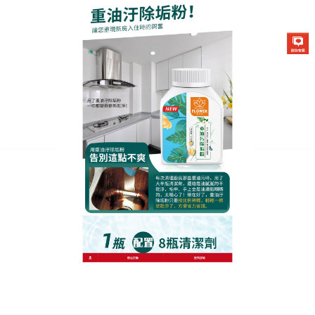
生化酶清潔除垢粉專賣店
油垢剋星來了！天然植物廚房
去汙劑讓廚房亮到反光
廚房油膩是家居清潔的老大難？這款
廚房去汙劑
讓你5
分鐘搞定全家油垢！選用南非茶樹油、意大利檸檬皮
等進口植物原料，通過國際ECOCERT有機認證，無
磷、無壬基酚，對水環境零污染，噴頭可調節霧狀/水
柱模式，霧狀適合大面積油漬，水柱模式深入抽油煙
機細縫，針對3年未清潔的抽油煙機，廚房去汙劑噴後
靜置10分鐘，油垢自動脫落，用紙巾一擦即淨，連金