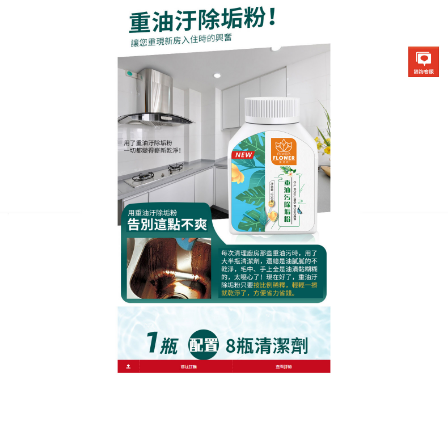
生化酶清潔除垢粉專賣店
重油污清洗劑安全無毒！孕媽
與寶寶也能安心使用
傳統清潔劑的化學氣味常讓孕媽與新手父母卻步，
重
油污清洗劑
則通過嬰幼兒用品級安全測試，其酵素成
分來源於發酵玉米與甘蔗，清潔後殘留物質可被自然
分解，對皮膚刺激性低於市售產品90%。重油污清洗
劑特別針對廚房刀具砧板設計的雙效清潔模式，重油
污清洗劑既能分解油垢，又能殺滅大腸桿菌等致病
菌。現在購買即贈廚房衛生管理手冊，教您用科學方