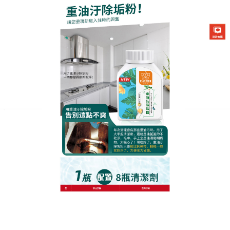
生化酶清潔除垢粉專賣店
廚房去汙神器瓦解陳年油垢的
魔法，讓廚房煥然一新
年關將至，廚房的油垢彷彿在嘲笑忙碌的主婦：抽油
煙機上的黑垢、爐台邊的焦痕、流理台縫隙的油漬，
這些顽固污垢總讓清潔工作陷入僵局，別再用傷手的
化學清潔劑！
廚房去汙神器
採用高科技生物分解技
術，以植物性酵素為主軀，徹底瓦解油垢結構，只需
噴灑等待5分鐘，用抹布一擦即淨，連陳年焦垢也能輕
鬆去除。更關鍵的是，廚房去汙神器配方完全不含壬