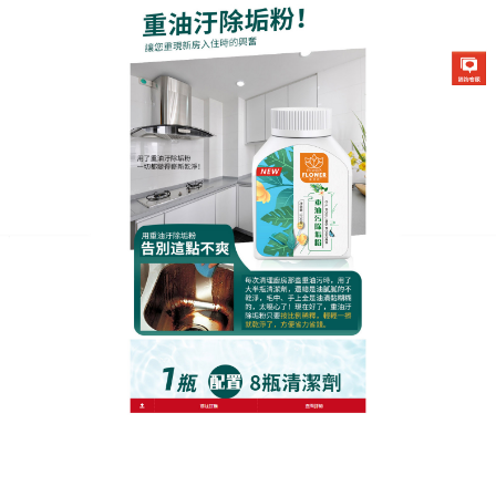
生化酶清潔除垢粉專賣店
白博士廚房清潔劑迅速軟化頑
強油漬，立即終結髒污
廚房是家裡的髒污重災區，不少家庭主婦總是抱怨說
清理廚房就像上戰場戰鬥一樣，
白博士廚房清潔劑
採
用矽粉和植物活性劑，不用擔心會有劃痕，植物精華
健康去污。還含有抗靜電劑，能保護隔離膜，它的泡
沫豐富，可以強力分解油污。將產品均勻噴灑在表
面，使用後效果顯著，立竿見影，白博士廚房清潔劑
使用方法是噴於物體表面覆蓋住等待五到十分鐘。用