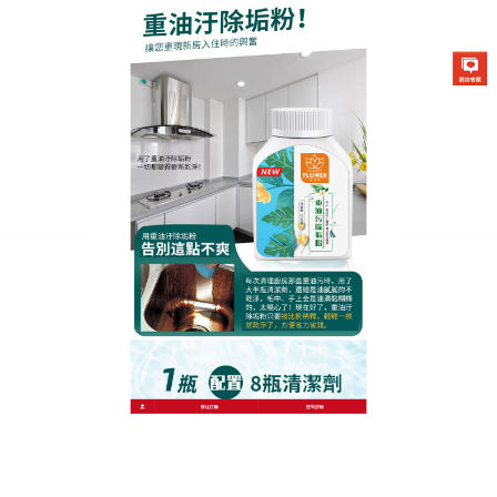
生化酶清潔除垢粉專賣店
廚房除油清潔劑對抗油汙食物
焦垢的卓越清潔力
為家人烹飪出各種美味的食物是一件幸福的事，可是
在炒菜的時候，難免會油煙四濺，因此廚房流理台經
常都是油膩膩的，看起來極不美觀
，廚房除油清潔劑
深入黴根~快速打擊汙垢，獨家除菌成分，強效深入霉
根，輕鬆噴灑，免刷洗，活性配方有助於防止黴菌的
復發，適用在牆壁、uPVC窗框、玻璃、塑膠浴簾、浴
室瓷磚、灌漿、矽力康、混凝土、水槽和塞孔上使