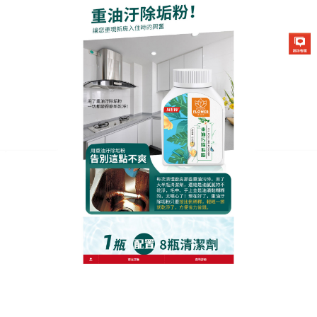
生化酶清潔除垢粉專賣店
廚房去油神器清潔力度強，很
適合重油污清潔
媽媽們每天在廚房忙進忙出，過年要到了，想好好整
理廚房，
廚房去油神器
裡面有獨特增稠配方，附著力
持久，超快分解污漬，不添加化學溶劑和人工香精，
全新天然雙效D淨因子，可以有效防黴、制菌，效果
通過實測達99.%。讓污垢細菌不易附著，打掃起來更
加輕鬆且省力，廚房去油神器加上低流動性的泡沫，
非常適合用在垂直、立面物體的清潔唷！