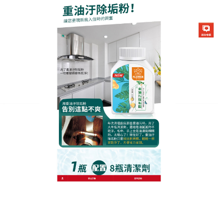
生化酶清潔除垢粉專賣店
廚房去汙劑輕鬆去垢、不需用
力刷洗，立即終結髒污
國人做飯有重油傳統，因此廚房也總是煙霧繚繞、油
污叢生，清理油污也成為了一項艱巨而繁瑣的工作，
廚房去汙劑
除了震撼的去污能力，還不會傷害您的
手，不含漂白螢光劑，不含活性界面和化學穩定劑，
不會污染環境，對人體更無毒害，廚房去汙劑一噴一
擦輕鬆除油二到五分鐘就可以簡單去污。噴霧型噴頭
比較均勻，噴於物體表面後用濕布擦拭清洗，油污配