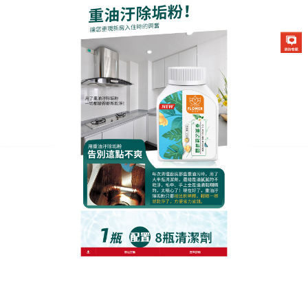
生化酶清潔除垢粉專賣店
廚房去汙神器除洗淨力以外又
具有抗菌、防鏽、除臭等複合
機能
廚房地面因為經常接觸到油類物質，故而容易在地面
形成難以清潔的油污，
廚房去汙神器
清潔成分取自天
然的鳳梨酵素，不只能做為廚房、衛浴、居家打掃等
用途，也適合用於清潔寶寶的玩具、桌面等，免用力
刷洗，輕鬆瓦解爐具油汙，全新兩用噴槍，廚房打掃
零死角。