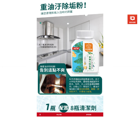
生化酶清潔除垢粉專賣店
廚房去汙神器以維護調理場所
的清潔乾淨
因為每天都要吃飯，所以廚房的乾淨程度，也在一定
程度上决定了健康，
廚房去汙神器
選用讓人放心的天
然、環保，無毒的成分，重點是不會傷手、傷皮膚
啊，加上其成分為冷壓橘油、分解酵素及椰子油萃取
界面活性界等植物性元素，屬於中性且微生物可分解
的配方，適合清潔爐台、鍋具、烤盤上的陳年焦垢。
作
發
分
admin
2023 年 8 月 8 日
廚房去汙神器