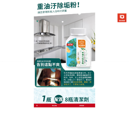
生化酶清潔除垢粉專賣店
廚房重油污清潔劑除菌消臭，
一瓶搞定
廚房是一個“不可缺少的地方”，在這裡烹飪一日三
餐，已經成為了習慣，可是廚房裏的油污，也是讓許
多人都頭疼的問題，
廚房重油污清潔劑
不僅能用於廚
具及與瓦斯爐周邊，本商品亦適用於清理烤盤或氣炸
鍋外側等，也因添加了柑橘精油可將沾染的食物氣
味、油煙味徹底消除，易殘留的海鮮腥臭亦能一掃而
盡，此外由於廚房重油污清潔劑成分溫和，像是被油