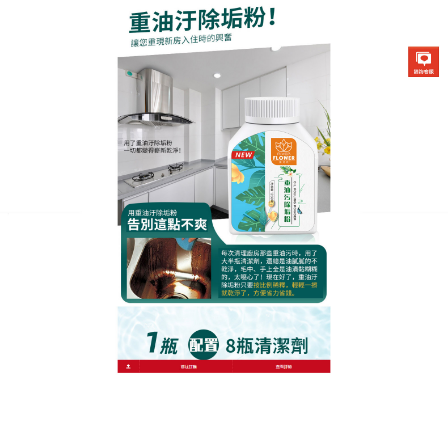
生化酶清潔除垢粉專賣店
除油垢清洗劑可以輕鬆清潔污
漬，讓廚房清潔的高效而健康
廚房與人們飲食息息相關，本該是最乾淨的地方，但
是不可避免地油污稱為一個讓人頭疼的問題，若沒有
及時清除，就成了頑固污漬，清潔難度不斷加大，
除
油垢清洗劑
是天然並且去污能力强，快速分解坿著在
電器表面難以清除油漬、污垢，達到光亮一新的效
果，具有傳統洗滌劑的優良清潔功能外，除油垢清洗
劑還有安全除菌、深層去漬、溫和彩漂、祛除异味、