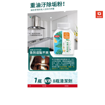
生化酶清潔除垢粉專賣店
廚房除油清潔劑快速去油潔
面，流理台煥潔如新
流理台長期接觸油污，髒汙難清影響使用？這款台面
專用
廚房除油清潔劑
針對廚房流理台設計，快速去除
台面油垢、漬跡，一擦即淨煥然一新，清新香氣讓台
面清潔更舒適，免刷洗簡單操作，輕鬆去除頑固污
漬，保持台面乾淨清爽，細膩霧化噴頭，均勻清潔不
殘留，廚房除油清潔劑使用後台面光亮潔淨，專業台
面清潔效果，讓流理台時刻煥潔如新，提升廚房整體