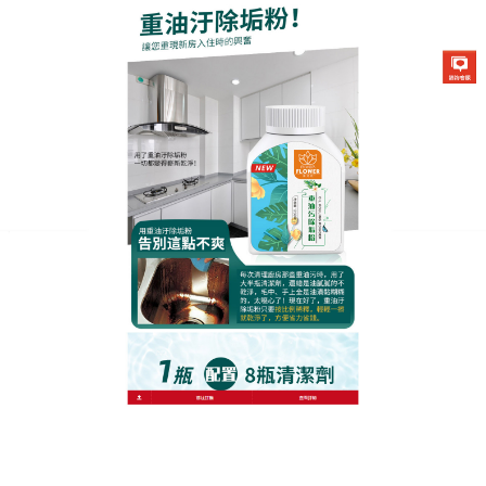
生化酶清潔除垢粉專賣店
如何清除廚房油垢
廚房作為家裡衛生的重災區總是讓人疲憊不堪，
如何
清除廚房油垢
？生化酶清潔除垢粉含多種高效活性去
污成分，有全面清潔、殺菌、消毒的功效，能溶解和
清除污漬，有助於您的清潔工作，被廣泛應用於家庭
保潔中，解决廚房重油污難題，
如何清除廚房油垢
？
生化酶清潔除垢粉的神奇在於集快捷、徹底、節約、
環保於一身，使用時一沖即淨，一抹就能去污，幫助
你輕鬆去除陳年頑固污垢，讓器具光亮如新，屬於家
庭廚房必備的清潔神器。