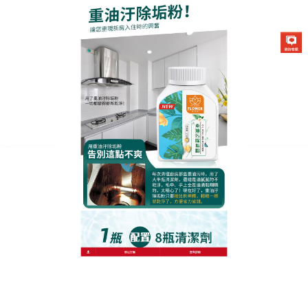
生化酶清潔除垢粉專賣店
廚房去汙劑
廚房作為家居界公認的最難清潔的地方，每次的清潔
都像是打仗一樣讓人身心疲憊，
廚房去汙劑
的純天然
植物提取成分能强力滲透，瞬間瓦解油污，哪怕是陳
年油垢也能輕鬆化解，輕鬆解决掉廚房的油垢頑漬的
問題，真的是居家必備的好幫手，
廚房去汙劑
獨特而
又神奇的合成科技可以輕鬆清潔污漬，輕鬆瓦解各種
污漬、油漬及异味，天然去污，不留痕跡，堪稱萬能
的廚房“神器”，作為廚房生活的好幫手，有沒有讓你
心服口服。