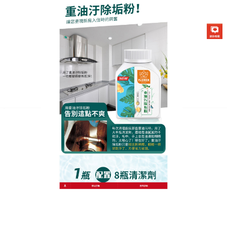
生化酶清潔除垢粉專賣店
除油垢清洗劑可以輕鬆清潔污
漬，讓廚房清潔的高效而健康
廚房與人們飲食息息相關，本該是最乾淨的地方，但
是不可避免地油污稱為一個讓人頭疼的問題，若沒有
及時清除，就成了頑固污漬，清潔難度不斷加大，
除
油垢清洗劑
是天然並且去污能力强，快速分解坿著在
電器表面難以清除油漬、污垢，達到光亮一新的效
果，具有傳統洗滌劑的優良清潔功能外，除油垢清洗
劑還有安全除菌、深層去漬、溫和彩漂、祛除异味、