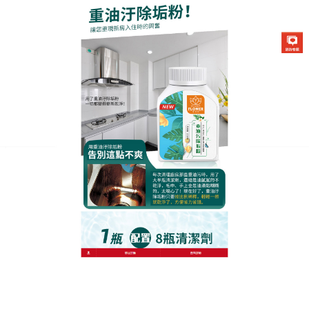
生化酶清潔除垢粉專賣店
重油汙除垢粉具有強勁的去污
能力，可以用來清潔餐具、祛
除廚房各種油垢
要說哪裡的衛生最難打掃，那非廚房莫屬了，每天經
受炒菜油烟的污染，想要對付這些難去除的污垢，
重
油汙除垢粉
採用植物配方專為油污而設計，能快速分
解頑固油漬、污垢，能快速分解油污，化油為水，輕
鬆祛除頑固油漬、污漬，廚房整個區域，邊邊角角，
還有那些難以清潔的密封膠上的油漬，重油汙除垢粉