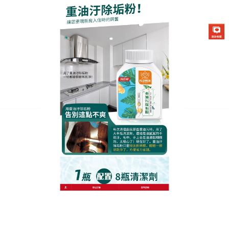
生化酶清潔除垢粉專賣店
分類:
廚房去汙劑
氣炸鍋焦油集體蒸發！廚房去
汙劑死角縫隙油垢一網打盡
氣炸鍋的方便讓人愛不釋手，但蚊香狀的加熱管、防
風板以及網籃後方的死角，每次烹飪完都卡滿了噴濺
的動物油脂，時間久了還會發煙產生異味，對付這種